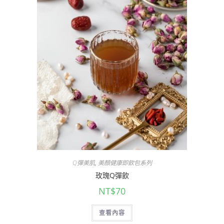
Q彈美肌
,
美顏健康即飲包系列
玫瑰Q彈飲
NT$
70
查看內容