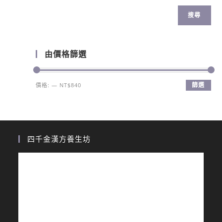
搜尋
由價格篩選
篩選
價格:
—
NT$840
四千金漢方養生坊