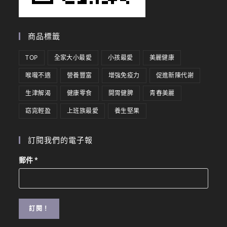
商品標籤
TOP
全家大小最愛
小孩最愛
美麗健康
喉嚨不適
營養豐富
增強免疫力
促進新陳代謝
生津解渴
健康零食
開胃健脾
青春美麗
窈窕輕盈
上班族最愛
養生堅果
訂閱我們的電子報
郵件
*