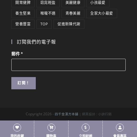
開胃健脾
窈窕輕盈
美麗健康
小孩最愛
養生堅果
喉嚨不適
青春美麗
全家大小最愛
營養豐富
TOP
促進新陳代謝
訂閱我們的電子報
郵件
*
Copyright 2026 -
四千金漢方本舖
| 網頁設計 :
小訣行銷
我的收藏
購物車
立即結帳
會員專區