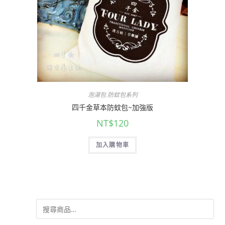
泡湯包.防蚊包系列
四千金草本防蚊包~加強版
NT$
120
加入購物車