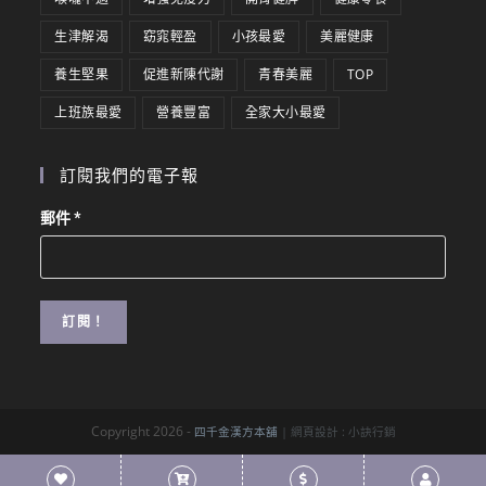
生津解渴
窈窕輕盈
小孩最愛
美麗健康
養生堅果
促進新陳代謝
青春美麗
TOP
上班族最愛
營養豐富
全家大小最愛
訂閱我們的電子報
郵件
*
Copyright 2026 -
四千金漢方本舖
| 網頁設計 :
小訣行銷