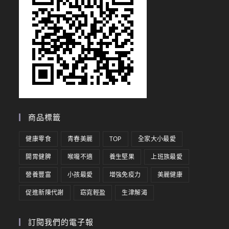
商品標籤
健康零食
青春美麗
TOP
全家大小最愛
開胃健脾
喉嚨不適
養生堅果
上班族最愛
營養豐富
小孩最愛
增強免疫力
美麗健康
促進新陳代謝
窈窕輕盈
生津解渴
訂閱我們的電子報