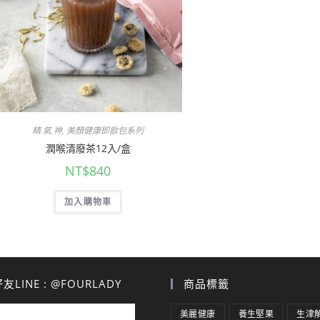
精.氣.神
,
美顏健康即飲包系列
潤喉清廢茶12入/盒
NT$
840
加入購物車
LINE : @FOURLADY
商品標籤
美麗健康
養生堅果
生津