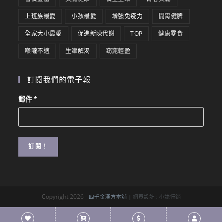
上班族最愛
小孩最愛
增強免疫力
開胃健脾
全家大小最愛
促進新陳代謝
TOP
健康零食
喉嚨不適
生津解渴
窈窕輕盈
訂閱我們的電子報
郵件
*
Copyright 2026 -
四千金漢方本舖
| 網頁設計 :
小訣行銷