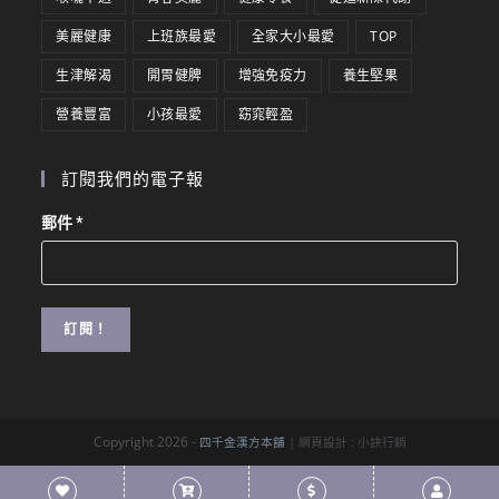
美麗健康
上班族最愛
全家大小最愛
TOP
生津解渴
開胃健脾
增強免疫力
養生堅果
營養豐富
小孩最愛
窈窕輕盈
訂閱我們的電子報
郵件
*
Copyright 2026 -
四千金漢方本舖
| 網頁設計 :
小訣行銷