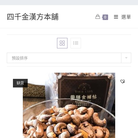
四千金漢方本舖
選單
0
預設排序
缺货