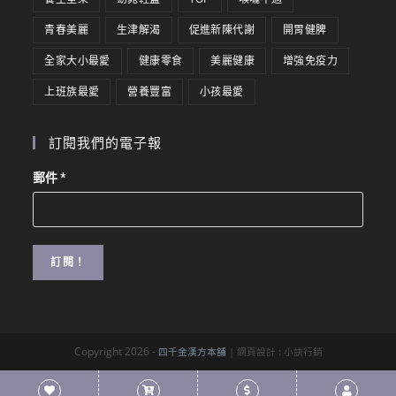
青春美麗
生津解渴
促進新陳代謝
開胃健脾
全家大小最愛
健康零食
美麗健康
增強免疫力
上班族最愛
營養豐富
小孩最愛
訂閱我們的電子報
郵件
*
Copyright 2026 -
四千金漢方本舖
| 網頁設計 :
小訣行銷