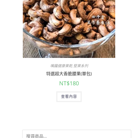
嘴饞健康果乾.堅果系列
特選超大香脆腰果(單包)
NT$
180
查看內容