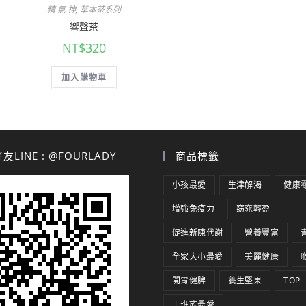
精.氣.神
,
草本茶系列
響聲茶
NT$
320
加入購物車
LINE : @FOURLADY
商品標籤
小孩最愛
生津解渴
健康
增強免疫力
窈窕輕盈
促進新陳代謝
營養豐富
全家大小最愛
美麗健康
開胃健脾
養生堅果
TOP
上班族最愛