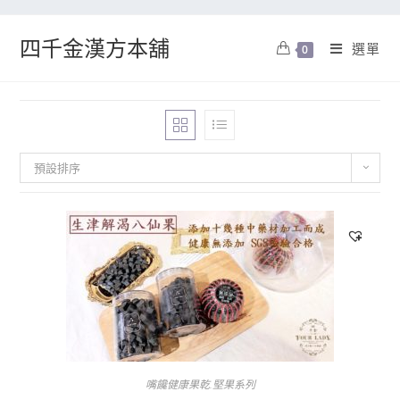
四千金漢方本舖
選單
0
預設排序
嘴饞健康果乾.堅果系列