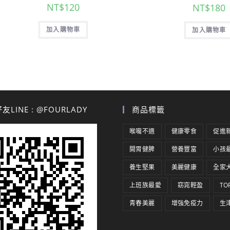
NT$
120
NT$
180
加入購物車
加入購物車
LINE : @FOURLADY
商品標籤
喉嚨不適
健康零食
促進
開胃健脾
營養豐富
小孩
養生堅果
美麗健康
全家
上班族最愛
窈窕輕盈
TO
青春美麗
增強免疫力
生