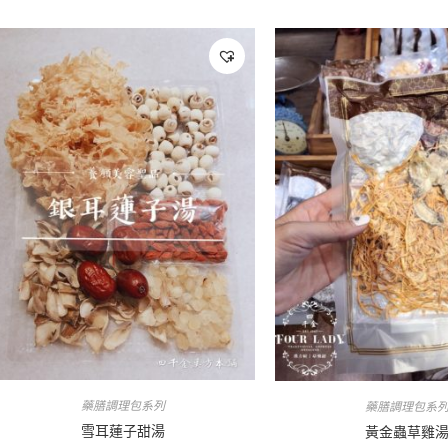
藥膳調理包系列
藥膳調理包系
雪耳蓮子甜湯
黃金蟲草雞