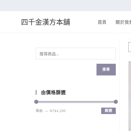
四千金漢方本舖
首頁
關於我
搜尋
由價格篩選
篩選
價格:
—
NT$4,280