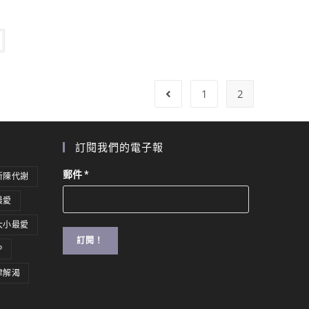
1
2
訂閱我們的電子報
郵件
*
新陳代謝
最愛
大小最愛
P
津解渴