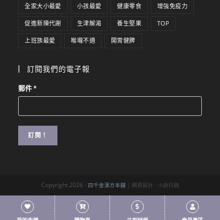
全家大小最愛
小孩最愛
健康零食
增強免疫力
促進新陳代謝
生津解渴
養生堅果
TOP
上班族最愛
喉嚨不適
開胃健脾
訂閱我們的電子報
郵件
*
Copyright 2026 -
四千金漢方本舖
| 網頁設計 :
小訣行銷