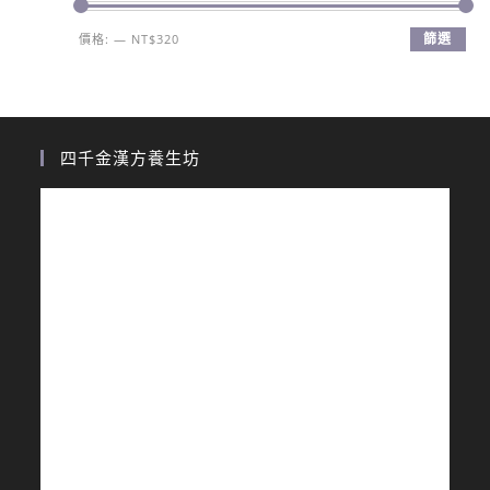
篩選
價格:
—
NT$320
四千金漢方養生坊