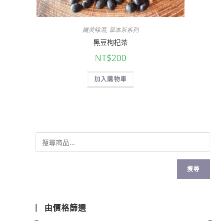
纖美除濕
,
草本茶系列
黑豆枸杞茶
NT$
200
加入購物車
搜尋
由價格篩選