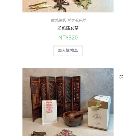
纖美除濕
,
草本茶系列
如燕纖女茶
NT$
320
加入購物車