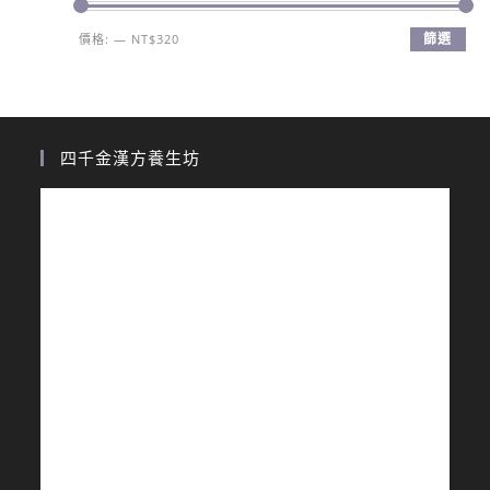
篩選
價格:
—
NT$320
四千金漢方養生坊