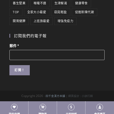
養生堅果
喉嚨不適
生津解渴
健康零食
TOP
全家大小最愛
窈窕輕盈
促進新陳代謝
開胃健脾
上班族最愛
增強免疫力
訂閱我們的電子報
郵件
*
Copyright 2026 -
四千金漢方本舖
| 網頁設計 :
小訣行銷