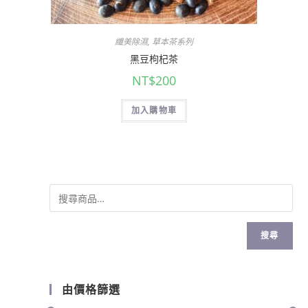
纖美除濕
,
草本茶系列
黑豆枸杞茶
NT$
200
加入購物車
搜尋
由價格篩選