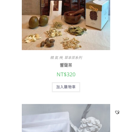
精.氣.神
,
草本茶系列
響聲茶
NT$
320
加入購物車