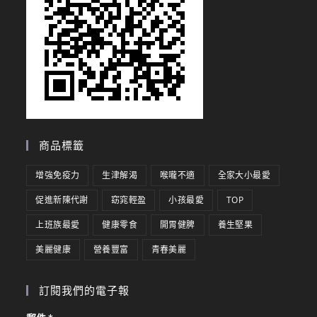
商品標籤
增強免疫力
生津解渴
喉嚨不適
全家大小最愛
促進新陳代謝
窈窕輕盈
小孩最愛
TOP
上班族最愛
健康零食
開胃健脾
養生堅果
美麗健康
營養豐富
青春美麗
訂閱我們的電子報