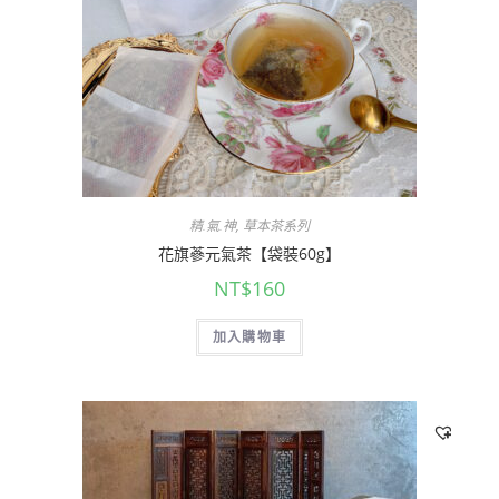
精.氣.神
,
草本茶系列
花旗蔘元氣茶【袋裝60g】
NT$
160
加入購物車