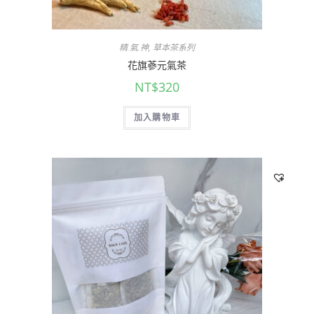
精.氣.神
,
草本茶系列
花旗蔘元氣茶
NT$
320
加入購物車