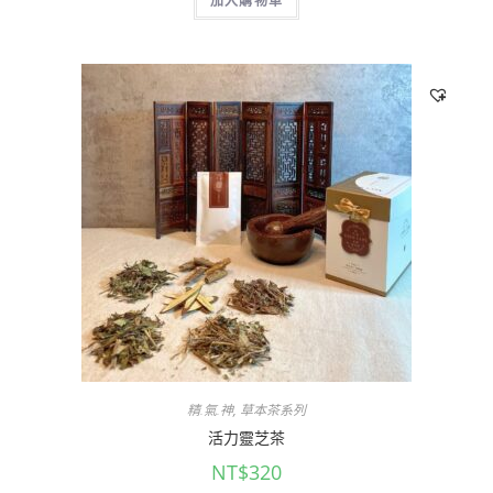
加入購物車
精.氣.神
,
草本茶系列
活力靈芝茶
NT$
320