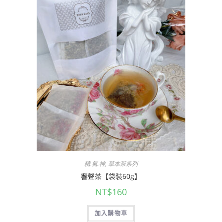
精.氣.神
,
草本茶系列
響聲茶【袋裝60g】
NT$
160
加入購物車