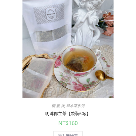
精.氣.神
,
草本茶系列
明眸郡主茶【袋裝60g】
NT$
160