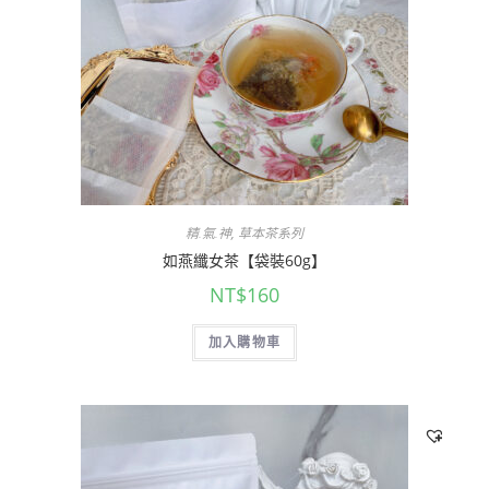
精.氣.神
,
草本茶系列
如燕纖女茶【袋裝60g】
NT$
160
加入購物車