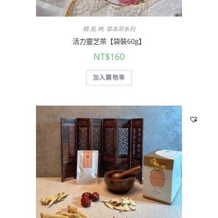
精.氣.神
,
草本茶系列
活力靈芝茶【袋裝60g】
NT$
160
加入購物車