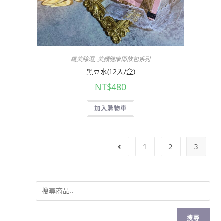
纖美除濕
,
美顏健康即飲包系列
黑豆水(12入/盒)
NT$
480
加入購物車
1
2
3
搜尋