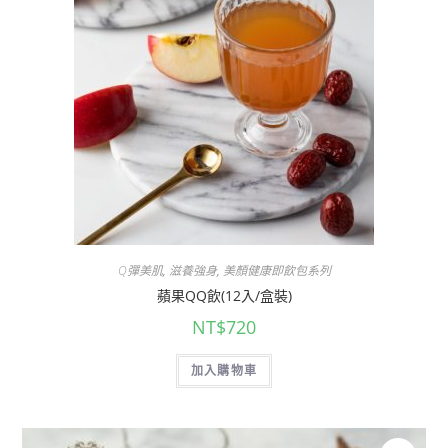
Q彈美肌
,
滋養強身
,
美顏健康即飲包系列
蘋果QQ飲(12入/盒裝)
NT$
720
加入購物車