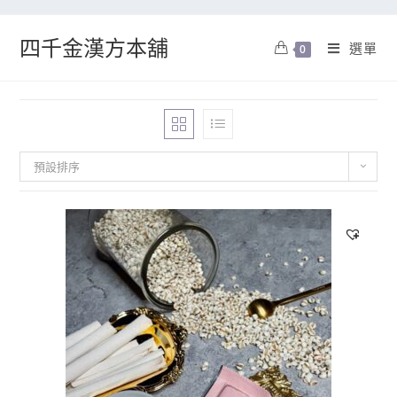
四千金漢方本舖
選單
0
預設排序