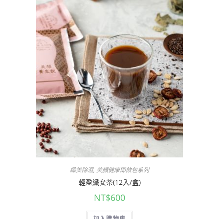
纖美除濕
,
美顏健康即飲包系列
輕盈纖女茶(12入/盒)
NT$
600
加入購物車