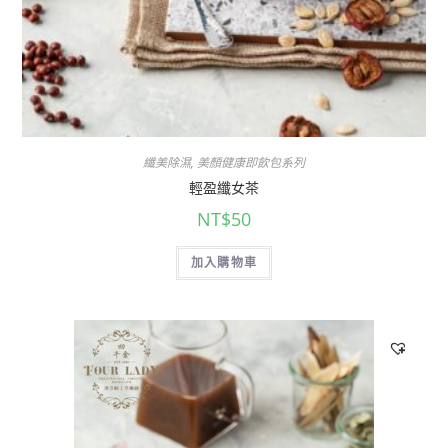
纖美除濕
,
美顏健康即飲包系列
輕盈纖女茶
NT$
50
加入購物車