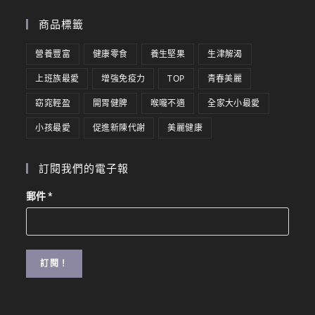
商品標籤
營養豐富
健康零食
養生堅果
生津解渴
上班族最愛
增強免疫力
TOP
青春美麗
窈窕輕盈
開胃健脾
喉嚨不適
全家大小最愛
小孩最愛
促進新陳代謝
美麗健康
訂閱我們的電子報
郵件
*