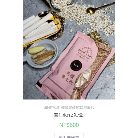
纖美除濕
,
美顏健康即飲包系列
薏仁水(12入/盒)
NT$
600