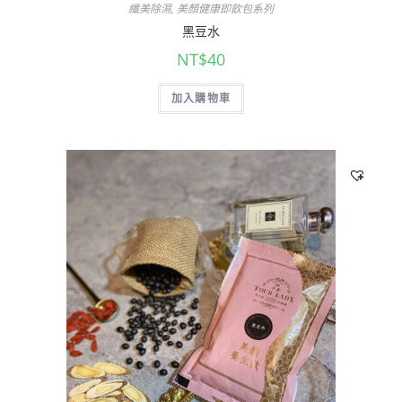
纖美除濕
,
美顏健康即飲包系列
黑豆水
NT$
40
加入購物車