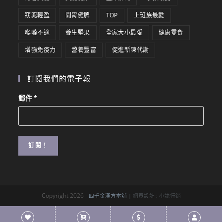
窈窕輕盈
開胃健脾
TOP
上班族最愛
喉嚨不適
養生堅果
全家大小最愛
健康零食
增強免疫力
營養豐富
促進新陳代謝
訂閱我們的電子報
郵件
*
Copyright 2026 -
四千金漢方本舖
| 網頁設計 :
小訣行銷