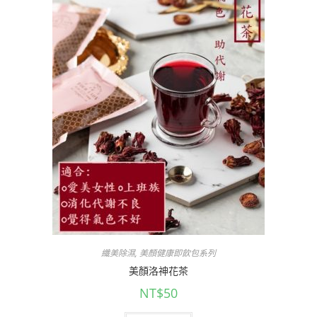
纖美除濕
,
美顏健康即飲包系列
美顏洛神花茶
NT$
50