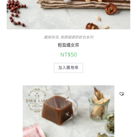
纖美除濕
,
美顏健康即飲包系列
輕盈纖女茶
NT$
50
加入購物車