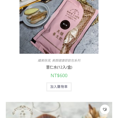
纖美除濕
,
美顏健康即飲包系列
薏仁水(12入/盒)
NT$
600
加入購物車