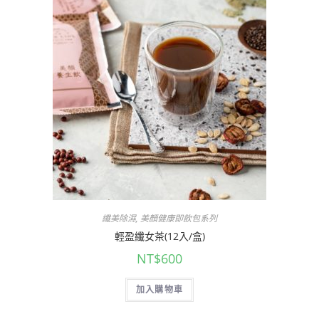
纖美除濕
,
美顏健康即飲包系列
輕盈纖女茶(12入/盒)
NT$
600
加入購物車