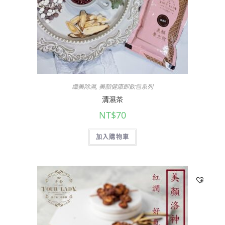
纖美除濕
,
美顏健康即飲包系列
清濕茶
NT$
70
加入購物車