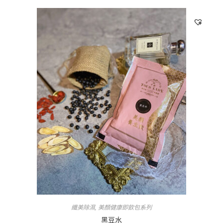
纖美除濕
,
美顏健康即飲包系列
黑豆水