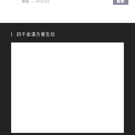
篩選
價格:
—
NT$720
四千金漢方養生坊