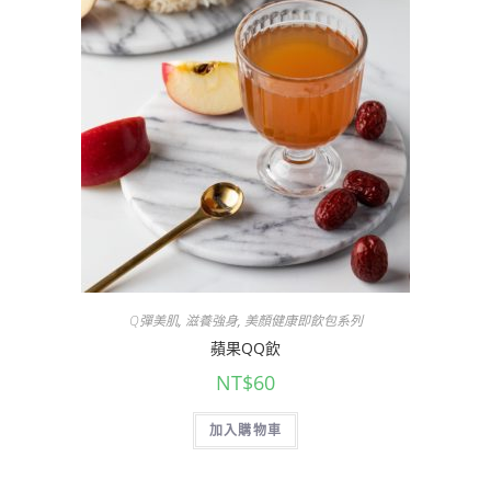
Q彈美肌
,
滋養強身
,
美顏健康即飲包系列
蘋果QQ飲
NT$
60
加入購物車