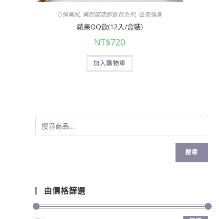
Q彈美肌
,
美顏健康即飲包系列
,
滋養強身
蘋果QQ飲(12入/盒裝)
NT$
720
加入購物車
搜尋
由價格篩選