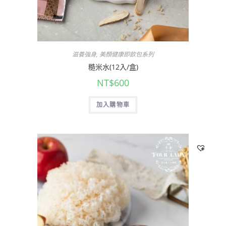
滋養強身
,
美顏健康即飲包系列
糙米水(12入/盒)
NT$
600
加入購物車