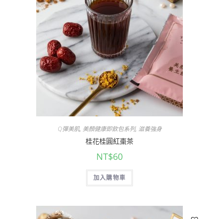
Q彈美肌
,
美顏健康即飲包系列
,
滋養強身
桂花桂圓紅棗茶
NT$
60
加入購物車