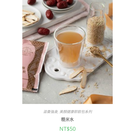
滋養強身
,
美顏健康即飲包系列
糙米水
NT$
50