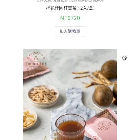
Q彈美肌
,
滋養強身
,
美顏健康即飲包系列
桂花桂圓紅棗茶(12入/盒)
NT$
720
加入購物車