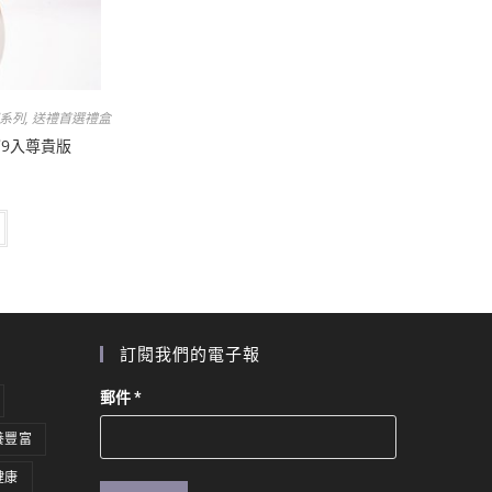
系列
,
送禮首選禮盒專區
9入尊貴版
訂閱我們的電子報
郵件
*
養豐富
健康