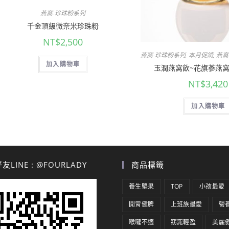
燕窩-珍珠粉系列
千金頂級微奈米珍珠粉
NT$
2,500
燕窩-珍珠粉系列
,
本月促銷
,
燕窩
加入購物車
玉潤燕窩飲~花旗蔘燕窩
NT$
3,420
加入購物車
LINE : @FOURLADY
商品標籤
養生堅果
TOP
小孩最愛
開胃健脾
上班族最愛
營
喉嚨不適
窈窕輕盈
美麗