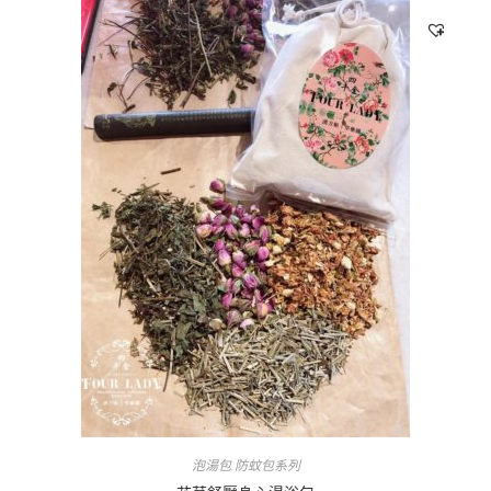
泡湯包.防蚊包系列