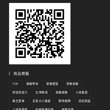
商品標籤
TOP
健康零食
營養豐富
青春美麗
增強免疫力
生津解渴
美麗健康
小孩最愛
養生堅果
全家大小最愛
開胃健脾
窈窕輕盈
上班族最愛
促進新陳代謝
喉嚨不適