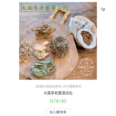
泡湯包.防蚊包系列
,
月子調理系列
大風草老薑湯浴包
NT$
180
加入購物車