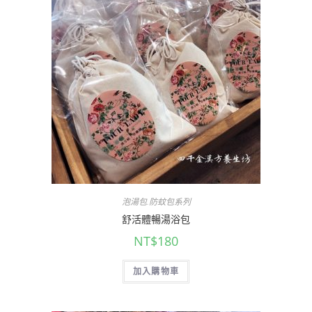
泡湯包.防蚊包系列
舒活體暢湯浴包
NT$
180
加入購物車