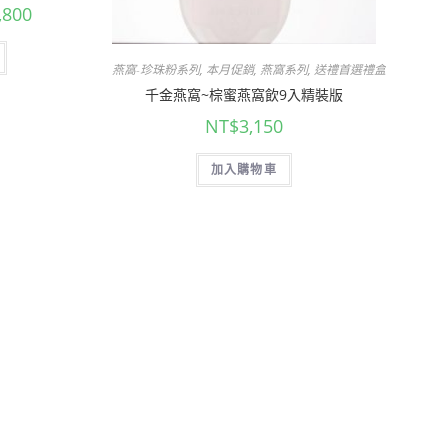
,800
燕窩-珍珠粉系列
,
本月促銷
,
燕窩系列
,
送禮首選禮盒專區
千金燕窩~棕蜜燕窩飲9入精裝版
NT$
3,150
加入購物車