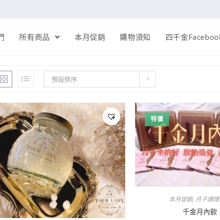
們
所有商品
本月促銷
購物須知
四千金Faceboo
預設排序
特價
本月促銷
,
月子調理
千金月內飲