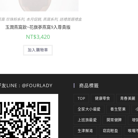
燕窩-珍珠粉系列
,
本月促銷
,
燕窩系列
,
送禮首選禮盒專區
玉潤燕窩飲~花旗蔘燕窩9入尊貴版
NT$
3,420
加入購物車
LINE : @FOURLADY
商品標籤
TOP
健康零食
青春美麗
全家大小最愛
養生堅果
上班族最愛
開胃健脾
增
生津解渴
窈窕輕盈
喉嚨