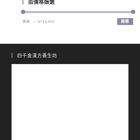
由價格篩選
篩選
價格:
—
NT$4,800
四千金漢方養生坊