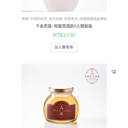
燕窩-珍珠粉系列
,
本月促銷
,
燕窩系列
,
送禮首選禮盒專區
千金燕窩~棕蜜燕窩飲9入精裝版
NT$
3,150
加入購物車