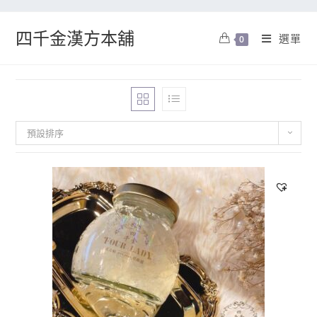
四千金漢方本舖
選單
0
預設排序