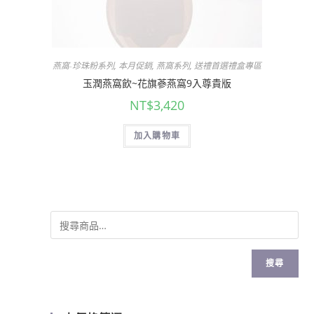
燕窩-珍珠粉系列
,
本月促銷
,
燕窩系列
,
送禮首選禮盒專區
玉潤燕窩飲~花旗蔘燕窩9入尊貴版
NT$
3,420
加入購物車
搜尋