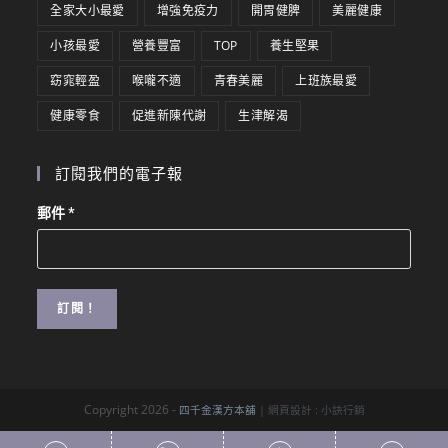
全家大小最愛
增強免疫力
開胃健脾
美麗健康
小孩最愛
營養豐富
TOP
養生堅果
窈窕輕盈
喉嚨不適
青春美麗
上班族最愛
健康零食
促進新陳代謝
生津解渴
訂閱我們的電子報
郵件
*
Copyright 2026 -
四千金漢方本舖
| 網頁設計 :
小訣行銷