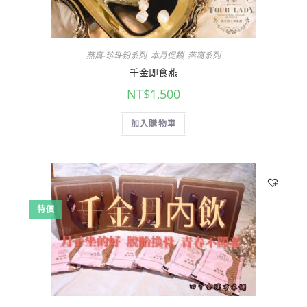
燕窩-珍珠粉系列
,
本月促銷
,
燕窩系列
千金即食燕
NT$
1,500
加入購物車
特價