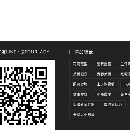
LINE : @FOURLADY
商品標籤
窈窕輕盈
營養豐富
生津
美麗健康
青春美麗
喉嚨
開胃健脾
上班族最愛
TO
健康零食
小孩最愛
養生
促進新陳代謝
增強免疫力
全家大小最愛