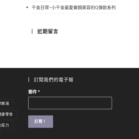
千金日常~小千金最愛養顏美容的Q彈飲系列
近期留言
訂閱我們的電子報
郵件
*
津解渴
健康零食
免疫力