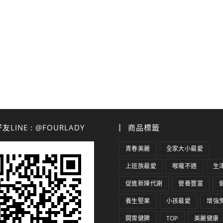
LINE : @FOURLADY
商品標籤
青春美麗
全家大小最愛
上班族最愛
喉嚨不適
生
促進新陳代謝
營養豐富
養生堅果
小孩最愛
增強
開胃健脾
TOP
美麗健康